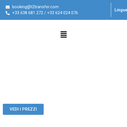
booking@t2transfer.com
Lingu
+33 638 681 272 / +33 624 024 076
Prenota un taxi per
l’aeroporto di Parigi
Prenota un taxi privato dagli aeroporti di Parigi Charles de Gaulle,
Orly o Beauvais per Disneyland, Parigi e qualsiasi altra località in
Francia.
VEDI I PREZZI