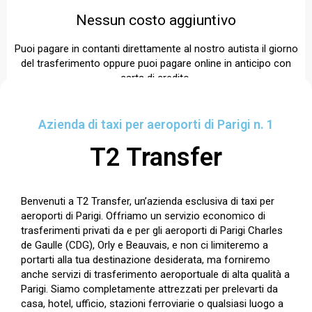
Nessun costo aggiuntivo
Puoi pagare in contanti direttamente al nostro autista il giorno
del trasferimento oppure puoi pagare online in anticipo con
carta di credito.
Azienda di taxi per aeroporti di Parigi n. 1
Veicoli confortevoli
T2 Transfer
Flotta di veicoli moderni e ben mantenuti. Garantiamo un
ambiente pulito e piacevole per un viaggio rilassante.
Benvenuti a T2 Transfer, un’azienda esclusiva di taxi per
aeroporti di Parigi. Offriamo un servizio economico di
trasferimenti privati da e per gli aeroporti di Parigi Charles
de Gaulle (CDG), Orly e Beauvais, e non ci limiteremo a
portarti alla tua destinazione desiderata, ma forniremo
anche servizi di trasferimento aeroportuale di alta qualità a
Parigi. Siamo completamente attrezzati per prelevarti da
casa, hotel, ufficio, stazioni ferroviarie o qualsiasi luogo a